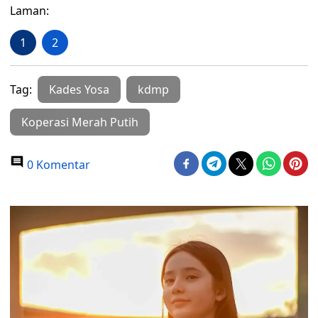
Laman:
1
2
Tag:
Kades Yosa
kdmp
Koperasi Merah Putih
0 Komentar