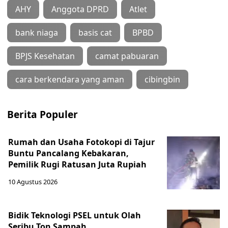
AHY
Anggota DPRD
Atlet
bank niaga
basis cat
BPBD
BPJS Kesehatan
camat pabuaran
cara berkendara yang aman
cibingbin
Berita Populer
Rumah dan Usaha Fotokopi di Tajur
Buntu Pancalang Kebakaran,
Pemilik Rugi Ratusan Juta Rupiah
10 Agustus 2026
Bidik Teknologi PSEL untuk Olah
Seribu Ton Sampah