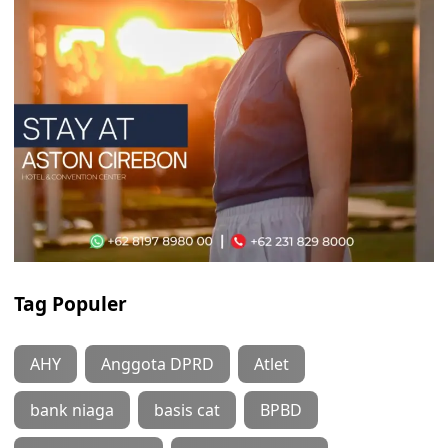
Tag Populer
AHY
Anggota DPRD
Atlet
bank niaga
basis cat
BPBD