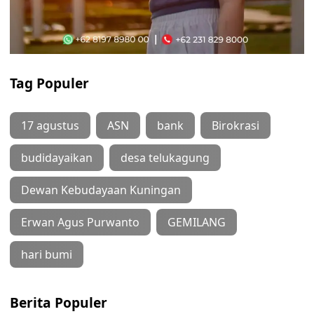
Tag Populer
17 agustus
ASN
bank
Birokrasi
budidayaikan
desa telukagung
Dewan Kebudayaan Kuningan
Erwan Agus Purwanto
GEMILANG
hari bumi
Berita Populer