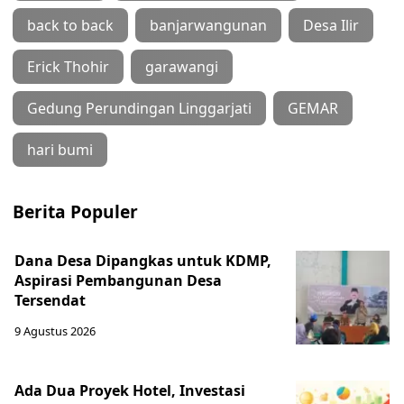
back to back
banjarwangunan
Desa Ilir
Erick Thohir
garawangi
Gedung Perundingan Linggarjati
GEMAR
hari bumi
Berita Populer
Dana Desa Dipangkas untuk KDMP,
Aspirasi Pembangunan Desa
Tersendat
9 Agustus 2026
Ada Dua Proyek Hotel, Investasi