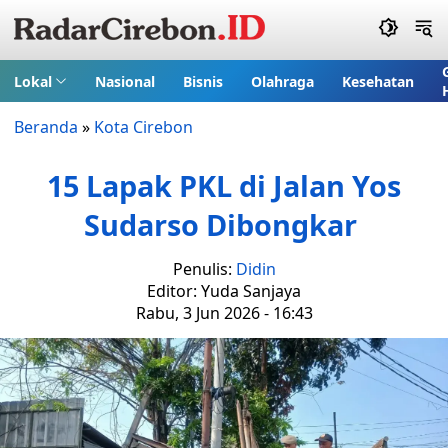
Lokal
Nasional
Bisnis
Olahraga
Kesehatan
Beranda
»
Kota Cirebon
15 Lapak PKL di Jalan Yos
Sudarso Dibongkar
Penulis:
Didin
Editor: Yuda Sanjaya
Rabu, 3 Jun 2026 - 16:43