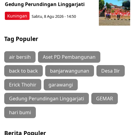
Gedung Perundingan Linggarjati
Kuningan
Sabtu, 8 Agu 2026 - 14:50
Tag Populer
air bersih
Aset PD Pembangunan
back to back
banjarwangunan
Desa Ilir
Erick Thohir
garawangi
Gedung Perundingan Linggarjati
GEMAR
hari bumi
Berita Populer