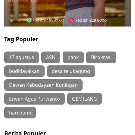
Tag Populer
17 agustus
ASN
bank
Birokrasi
budidayaikan
desa telukagung
Dewan Kebudayaan Kuningan
Erwan Agus Purwanto
GEMILANG
hari bumi
Berita Populer