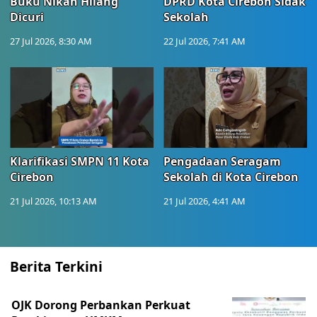
Buku Nikah Hilang
DPRD Kota Cirebon Sidak
Dicuri
Sekolah
27 Jul 2026, 8:30 AM
22 Jul 2026, 7:41 AM
Klarifikasi SMPN 11 Kota
Pengadaan Seragam
Cirebon
Sekolah di Kota Cirebon
21 Jul 2026, 10:13 AM
21 Jul 2026, 4:41 AM
Berita Terkini
OJK Dorong Perbankan Perkuat