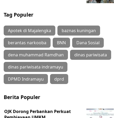
Tag Populer
Apotek di Majalengka
baznas kuningan
berantas narkooba
BNN
Dana Sosial
dena muhammad Ramdhan
dinas pariwisata
dinas pariwisata indramayu
DPMD Indramayu
dprd
Berita Populer
OJK Dorong Perbankan Perkuat
Pembiayaan UMKM