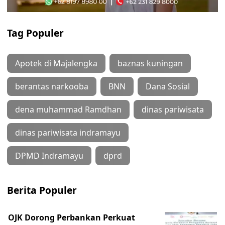
Tag Populer
Apotek di Majalengka
baznas kuningan
berantas narkooba
BNN
Dana Sosial
dena muhammad Ramdhan
dinas pariwisata
dinas pariwisata indramayu
DPMD Indramayu
dprd
Berita Populer
OJK Dorong Perbankan Perkuat