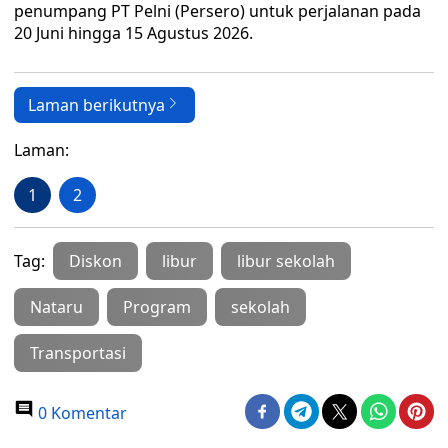
penumpang PT Pelni (Persero) untuk perjalanan pada
20 Juni hingga 15 Agustus 2026.
Laman berikutnya
Laman:
1
2
Tag:
Diskon
libur
libur sekolah
Nataru
Program
sekolah
Transportasi
0 Komentar