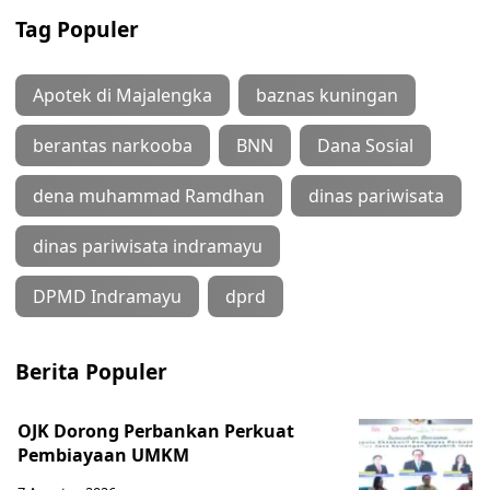
Tag Populer
Apotek di Majalengka
baznas kuningan
berantas narkooba
BNN
Dana Sosial
dena muhammad Ramdhan
dinas pariwisata
dinas pariwisata indramayu
DPMD Indramayu
dprd
Berita Populer
OJK Dorong Perbankan Perkuat
Pembiayaan UMKM