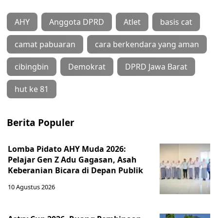
AHY
Anggota DPRD
Atlet
basis cat
camat pabuaran
cara berkendara yang aman
cibingbin
Demokrat
DPRD Jawa Barat
hut ke 81
Berita Populer
Lomba Pidato AHY Muda 2026:
Pelajar Gen Z Adu Gagasan, Asah
Keberanian Bicara di Depan Publik
10 Agustus 2026