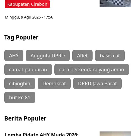
Kabupaten Cirebon
Minggu, 9 Agu 2026 - 17:56
Tag Populer
AHY
Anggota DPRD
Atlet
basis cat
camat pabuaran
cara berkendara yang aman
cibingbin
Demokrat
DPRD Jawa Barat
hut ke 81
Berita Populer
Lomba Pidato AHY Muda 2026: