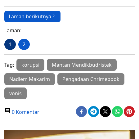
Laman berikutnya
Laman:
1
2
Tag:
korupsi
Mantan Mendikbudristek
Nadiem Makarim
Pengadaan Chrimebook
vonis
0 Komentar