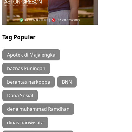
Tag Populer
Apotek di Majalengka
baznas kuningan
berantas narkooba
BNN
Dana Sosial
dena muhammad Ramdhan
dinas pariwisata