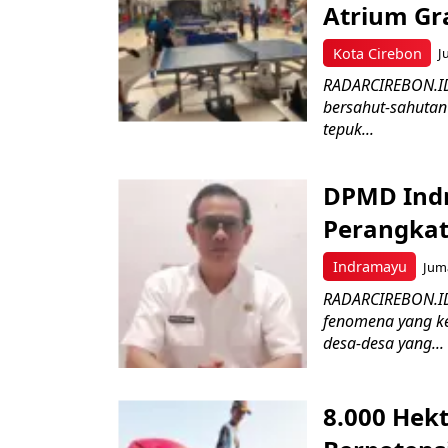
Atrium Gra
Kota Cirebon
J
RADARCIREBON.ID 
bersahut-sahutan
tepuk...
DPMD Ind
Perangkat
Indramayu
Juma
RADARCIREBON.ID
fenomena yang ke
desa-desa yang...
8.000 Hek