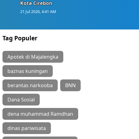
Kota Cirebon
21 Jul 2026, 4:41 AM
Tag Populer
Apotek di Majalengka
baznas kuningan
berantas narkooba
BNN
Dana Sosial
dena muhammad Ramdhan
dinas pariwisata