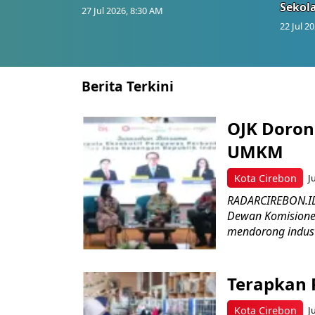
Sekol
27 Jul 2026, 8:30 AM
22 Jul 2
Berita Terkini
OJK Doron
UMKM
Kota Cirebon
J
RADARCIREBON.ID 
Dewan Komisioner 
mendorong industr
Terapkan 
Kota Cirebon
J