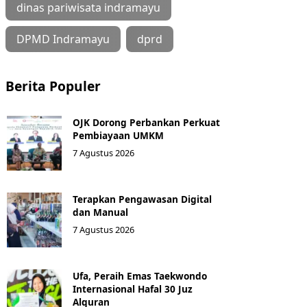
dinas pariwisata indramayu
DPMD Indramayu
dprd
Berita Populer
OJK Dorong Perbankan Perkuat
Pembiayaan UMKM
7 Agustus 2026
Terapkan Pengawasan Digital
dan Manual
7 Agustus 2026
Ufa, Peraih Emas Taekwondo
Internasional Hafal 30 Juz
Alquran