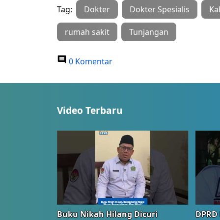
Tag:
Dokter
Dokter Spesialis
Ka
rumah sakit
Tunjangan
0 Komentar
Video Terbaru
Buku Nikah Hilang Dicuri
DPRD 