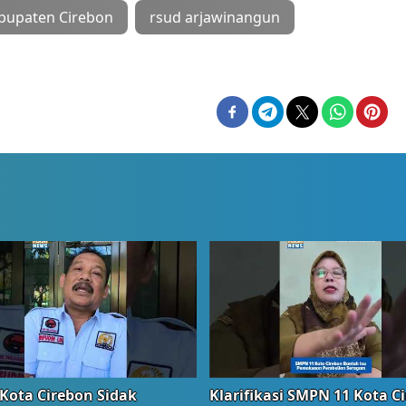
bupaten Cirebon
rsud arjawinangun
Kota Cirebon Sidak
Klarifikasi SMPN 11 Kota C