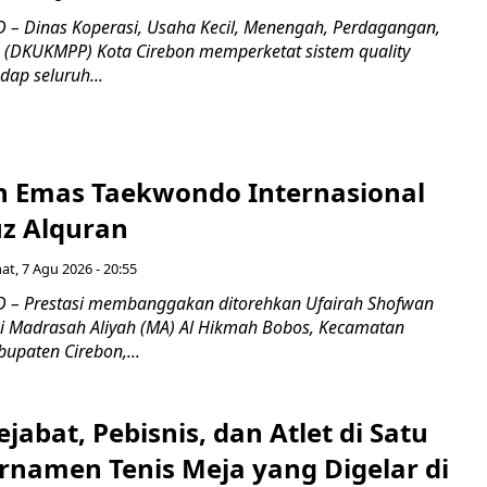
– Dinas Koperasi, Usaha Kecil, Menengah, Perdagangan,
n (DKUKMPP) Kota Cirebon memperketat sistem quality
dap seluruh...
ih Emas Taekwondo Internasional
uz Alquran
at, 7 Agu 2026 - 20:55
 – Prestasi membanggakan ditorehkan Ufairah Shofwan
wi Madrasah Aliyah (MA) Al Hikmah Bobos, Kecamatan
upaten Cirebon,...
jabat, Pebisnis, dan Atlet di Satu
rnamen Tenis Meja yang Digelar di