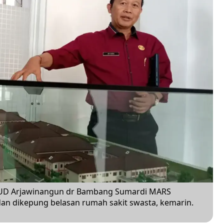
UD Arjawinangun dr Bambang Sumardi MARS
dan dikepung belasan rumah sakit swasta, kemarin.