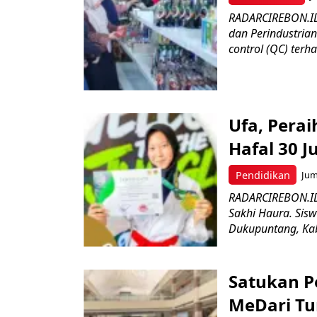
RADARCIREBON.ID 
dan Perindustria
control (QC) terha
Ufa, Pera
Hafal 30 J
Pendidikan
Jum
RADARCIREBON.ID
Sakhi Haura. Sis
Dukupuntang, Kab
Satukan Pe
MeDari Tu