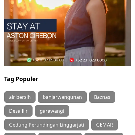
Tag Populer
air bersih
banjarwangunan
Baznas
Desa Ilir
garawangi
Gedung Perundingan Linggarjati
GEMAR