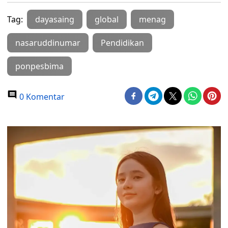
Tag:
dayasaing
global
menag
nasaruddinumar
Pendidikan
ponpesbima
0 Komentar