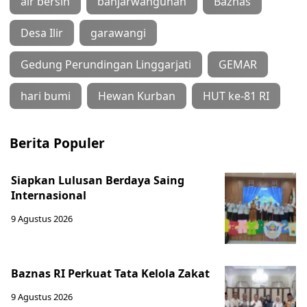
air bersih
banjarwangunan
Baznas
Desa Ilir
garawangi
Gedung Perundingan Linggarjati
GEMAR
hari bumi
Hewan Kurban
HUT ke-81 RI
Berita Populer
Siapkan Lulusan Berdaya Saing
Internasional
9 Agustus 2026
Baznas RI Perkuat Tata Kelola Zakat
9 Agustus 2026