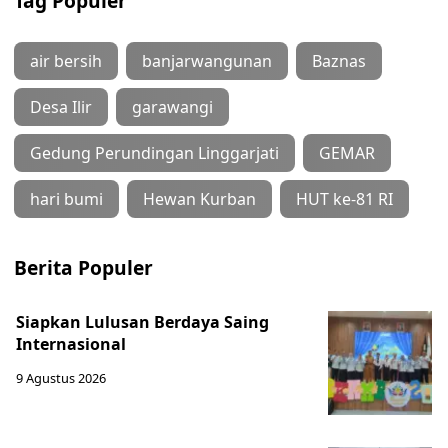
Tag Populer
air bersih
banjarwangunan
Baznas
Desa Ilir
garawangi
Gedung Perundingan Linggarjati
GEMAR
hari bumi
Hewan Kurban
HUT ke-81 RI
Berita Populer
Siapkan Lulusan Berdaya Saing
Internasional
9 Agustus 2026