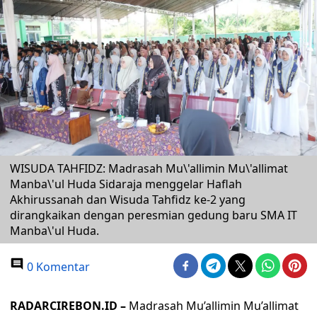
WISUDA TAHFIDZ: Madrasah Mu\'allimin Mu\'allimat
Manba\'ul Huda Sidaraja menggelar Haflah
Akhirussanah dan Wisuda Tahfidz ke-2 yang
dirangkaikan dengan peresmian gedung baru SMA IT
Manba\'ul Huda.
0 Komentar
RADARCIREBON.ID –
Madrasah Mu’allimin Mu’allimat