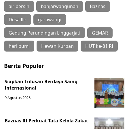
air bersih
banjarwangunan
Baznas
Desa Ilir
garawangi
Gedung Perundingan Linggarjati
GEMAR
hari bumi
Hewan Kurban
HUT ke-81 RI
Berita Populer
Siapkan Lulusan Berdaya Saing
Internasional
9 Agustus 2026
Baznas RI Perkuat Tata Kelola Zakat