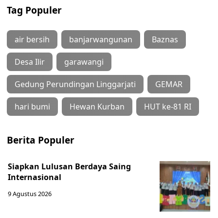
Tag Populer
air bersih
banjarwangunan
Baznas
Desa Ilir
garawangi
Gedung Perundingan Linggarjati
GEMAR
hari bumi
Hewan Kurban
HUT ke-81 RI
Berita Populer
Siapkan Lulusan Berdaya Saing
Internasional
9 Agustus 2026