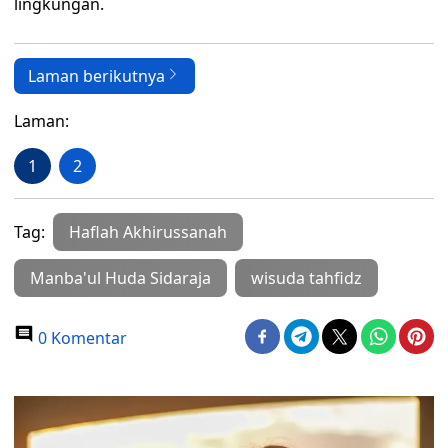
lingkungan.
Laman berikutnya
Laman:
1
2
Tag:
Haflah Akhirussanah
Manba'ul Huda Sidaraja
wisuda tahfidz
0 Komentar