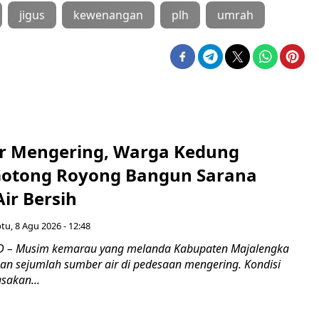
jigus
kewenangan
plh
umrah
r Mengering, Warga Kedung
otong Royong Bangun Sarana
ir Bersih
tu, 8 Agu 2026 - 12:48
 – Musim kemarau yang melanda Kabupaten Majalengka
n sejumlah sumber air di pedesaan mengering. Kondisi
asakan...