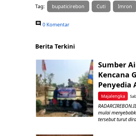
Tag:
bupaticirebon
Cuti
Imron
0 Komentar
Berita Terkini
Sumber Ai
Kencana G
Penyedia A
Majalengka
Sab
RADARCIREBON.ID
mulai menyebabka
tersebut turut dir