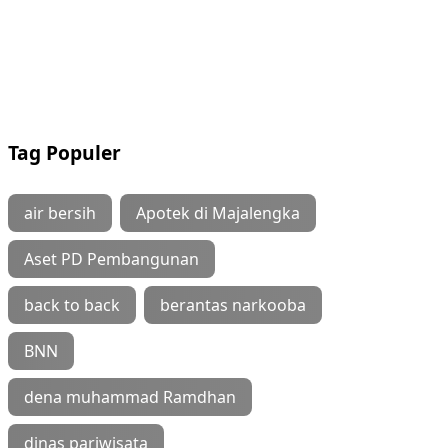
Tag Populer
air bersih
Apotek di Majalengka
Aset PD Pembangunan
back to back
berantas narkooba
BNN
dena muhammad Ramdhan
dinas pariwisata