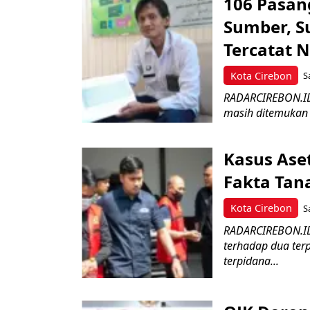
106 Pasan
Sumber, Su
Tercatat 
Kota Cirebon
S
RADARCIREBON.ID 
masih ditemukan d
Kasus Ase
Fakta Tan
Kota Cirebon
S
RADARCIREBON.ID 
terhadap dua ter
terpidana...