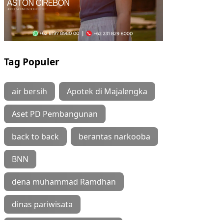
Tag Populer
air bersih
Apotek di Majalengka
Aset PD Pembangunan
back to back
berantas narkooba
BNN
dena muhammad Ramdhan
dinas pariwisata