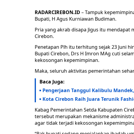
RADARCIREBON.ID
– Tampuk kepemimpinan 
Bupati, H Agus Kurniawan Budiman.
Pria yang akrab disapa Jigus itu mendapat 
Cirebon.
Penetapan Plh itu terhitung sejak 23 Juni h
Bupati Cirebon, Drs H Imron MAg cuti sela
kekosongan kepemimpinan.
Maka, seluruh aktivitas pemerintahan sehari
Baca Juga:
Pengerjaan Tanggul Kalibulu Mandek,
Kota Cirebon Raih Juara Terunik Fash
Kabag Pemerintahan Setda Kabupaten Cireb
tersebut merupakan mekanisme administrat
agar tidak terjadi kekosongan kepemimpin
“Pak bupati sedang menjalankan ibadah umra