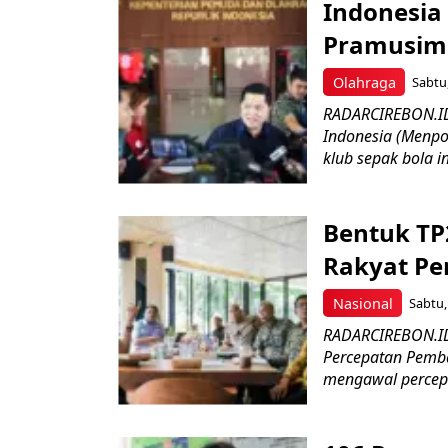
Indonesia 
Pramusim 
Olahraga
Sabtu,
RADARCIREBON.ID
Indonesia (Menpo
klub sepak bola in
Bentuk TP
Rakyat P
Nasional
Sabtu,
RADARCIREBON.ID
Percepatan Pemba
mengawal percep