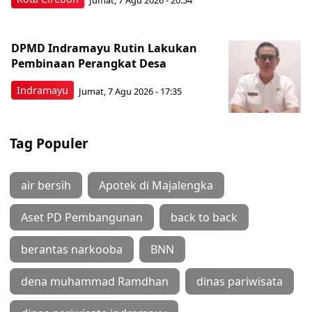
DPMD Indramayu Rutin Lakukan
Pembinaan Perangkat Desa
Indramayu
Jumat, 7 Agu 2026 - 17:35
Tag Populer
air bersih
Apotek di Majalengka
Aset PD Pembangunan
back to back
berantas narkooba
BNN
dena muhammad Ramdhan
dinas pariwisata