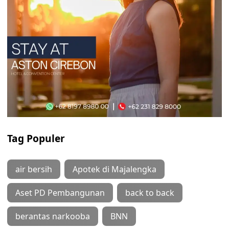
Tag Populer
air bersih
Apotek di Majalengka
Aset PD Pembangunan
back to back
berantas narkooba
BNN