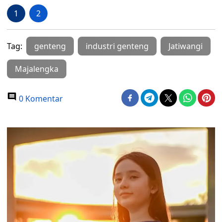
1
2
Tag:
genteng
industri genteng
Jatiwangi
Majalengka
0 Komentar