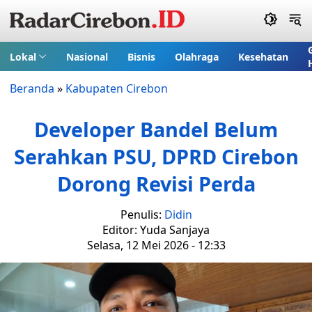
Lokal
Nasional
Bisnis
Olahraga
Kesehatan
Beranda
»
Kabupaten Cirebon
Developer Bandel Belum
Serahkan PSU, DPRD Cirebon
Dorong Revisi Perda
Penulis:
Didin
Editor: Yuda Sanjaya
Selasa, 12 Mei 2026 - 12:33