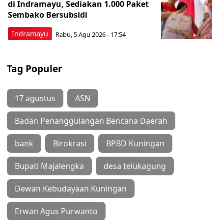
di Indramayu, Sediakan 1.000 Paket
Sembako Bersubsidi
Indramayu
Rabu, 5 Agu 2026 - 17:54
Tag Populer
17 agustus
ASN
Badan Penanggulangan Bencana Daerah
bank
Birokrasi
BPBD Kuningan
Bupati Majalengka
desa telukagung
Dewan Kebudayaan Kuningan
Erwan Agus Purwanto